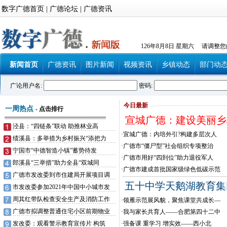
数字广德首页
|
广德论坛
|
广德资讯
126年8月8日 星期六 请调整
新闻首页
广德资讯
图片新闻
视频资讯
乡镇动态
部门动
广论用户名:
密码:
今日最新
一周热点
-
点击排行
宣城广德：建设美丽乡
泾县：“四链条”联动 助推林业高
·
宣城广德：内培外引?构建多层次人
绩溪县：多举措为乡村振兴“添把力
·
广德市“僵尸型”社会组织专项整治
宁国市“中德智造小镇”蓄势待发
·
广德市用好“四到位”助力退役军人
郎溪县“三举措”助力全县“双城同
·
广德市建成首批国家级绿色低碳示范
广德市发改委到市住建局开展项目调
五十中学天鹅湖教育集
市发改委参加2021年中国中小城市发
周其红带队检查安全生产及消防工作
·
领雁示范展风貌，聚焦课堂共成长—
广德市拟调整普通住宅小区前期物业
·
我与家长共育人——合肥第四十二中
发改委：观看警示教育宣传片 构筑
·
强备课 重学习 增实效——西小北