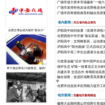
·
广德市借力资本市场服务“一地六
·
广德市发挥特色农业优势推进乡
·
广德市四举措助推景村融合高质
省内新闻
|
关注省内热点资讯
合肥文博会成为城市“新名片”
·
庐阳高中组织收看《党课开讲啦
·
合肥西苑中学开展“落实双减，我
·
庐阳高中：文明树新风，运动更
·
庐阳高中“阳光跑操”正式启动正
·
庐阳高中高二学生志愿者分会成
·
引政策金融“活水”助中国声谷企
·
保护生态 铲除一枝黄花正文分析
男子酒后辱骂110接警员，被拘!
·
共建共享 交流合作 寿蜀联动高
·
融合创新，促进区域教育高质量
学
·
合肥市信息技术应用能力提升工程
地市新闻
|
安徽地市新闻精选
·
徽商大会期间黄山市招商引资成