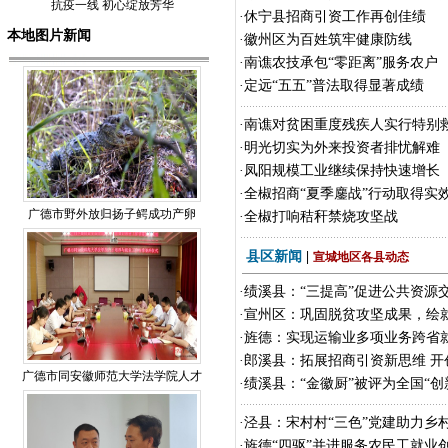
抗疫一线 初心绽放芳华
·
休宁县招商引资工作再创佳绩
本地图片新闻
·
徽州区为百姓筑牢健康防线
·
南谯农技承包“零距离”服务农户
·
定远“五五”普法取得显著成绩
·
南谯对贫困重度残疾人实行特别
·
明光切实为外来投资者排忧解难
·
凤阳规模工业继续保持快速增长
·
全椒招商“夏季鏖战”行动取得实
广德市野外放归扬子鳄成功产卵
·
全椒打响秸秆禁烧攻坚战
县区新闻
|
宣城地区各县动态
·
绩溪县：“三提高”促进公共资源
·
宣州区：巩固脱贫攻坚成果，绘
·
旌德：实现运输业多项业务跨省
·
郎溪县：拓展招商引资新思维 开
广德市同安徽师范大学法学院人才
·
绩溪县：“金徽厨”被评为全国“创
·
泾县：宋村村“三色”党建助力乡
·
旌德“四驱”并进服务农民工就业