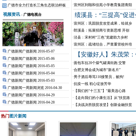
·
宣州区到颐和佳苑小学教育集团青阳
广德市全力打造长三角生态联治样板
绩溪县：“三提高”促
视频资讯
-
广德电视台
·
宣州区：巩固脱贫攻坚成果，绘就乡
·
郎溪县：拓展招商引资新思维 开创
·
泾县：宋村村“三色”党建助力乡村
·
宣州区：疏堵结合，严查重管校外培
广德新闻广德新闻 2016-05-07
【安徽好人】朱茂荣：
广德新闻广德新闻 2015-05-06
·
面包车拉20个煤气罐满街跑 交警
广德新闻广德新闻 2016-05-05
·
合肥文博会成为城市“新名片”
广德新闻广德新闻 2016-05-04
·
男子酒后辱骂110接警员，被拘!
广德新闻广德新闻 2016-05-03
·
抗疫一线 初心绽放芳华
广德新闻一周新闻浏览 2016-04-30
·
【我们的“十三五”】“最美连心路
广德新闻广德新闻 2016-04-29
·
【走向我们的小康生活】从“扶贫路
广德新闻广德新闻 2016-04-28
·
【决战决胜脱贫攻坚】创新金融扶贫
热门
图片新闻