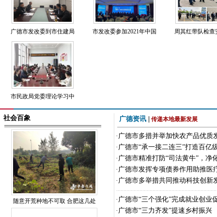
广德市发改委到市住建局
市发改委参加2021年中国
周其红带队检查
市民政局党委理论学习中
社会百象
广德资讯
|
传递本地最新发展
·
广德市多措并举加快农产品优质
·
广德市“承一接二连三”打造百亿级
·
广德市精准打防“司法黄牛”，净
·
广德市发挥专项债券作用助推医
·
广德市多举措共同推动科技创新
·
广德市“三个强化”完成就业创业
随意开荒种地不可取 合肥这几处
·
广德市“三力齐发”提速乡村振兴