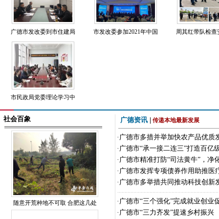
广德市发改委到市住建局
市发改委参加2021年中国
周其红带队检查
市民政局党委理论学习中
社会百象
广德资讯
|
传递本地最新发展
·
广德市多措并举加快农产品优质
·
广德市“承一接二连三”打造百亿级
·
广德市精准打防“司法黄牛”，净
·
广德市发挥专项债券作用助推医
·
广德市多举措共同推动科技创新
·
广德市“三个强化”完成就业创业
随意开荒种地不可取 合肥这几处
·
广德市“三力齐发”提速乡村振兴