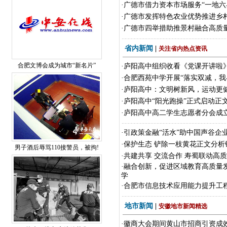
·
广德市借力资本市场服务“一地六
·
广德市发挥特色农业优势推进乡
·
广德市四举措助推景村融合高质
省内新闻
|
关注省内热点资讯
合肥文博会成为城市“新名片”
·
庐阳高中组织收看《党课开讲啦
·
合肥西苑中学开展“落实双减，我
·
庐阳高中：文明树新风，运动更
·
庐阳高中“阳光跑操”正式启动正
·
庐阳高中高二学生志愿者分会成
·
引政策金融“活水”助中国声谷企
·
保护生态 铲除一枝黄花正文分析
男子酒后辱骂110接警员，被拘!
·
共建共享 交流合作 寿蜀联动高
·
融合创新，促进区域教育高质量
学
·
合肥市信息技术应用能力提升工程
地市新闻
|
安徽地市新闻精选
·
徽商大会期间黄山市招商引资成