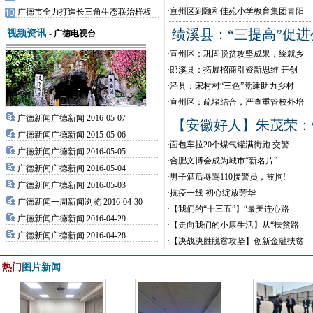
·
宣州区到颐和佳苑小学教育集团青阳
广德市全力打造长三角生态联治样板
绩溪县：“三提高”促
视频资讯
-
广德电视台
·
宣州区：巩固脱贫攻坚成果，绘就乡
·
郎溪县：拓展招商引资新思维 开创
·
泾县：宋村村“三色”党建助力乡村
·
宣州区：疏堵结合，严查重管校外培
广德新闻广德新闻 2016-05-07
【安徽好人】朱茂荣：
广德新闻广德新闻 2015-05-06
·
面包车拉20个煤气罐满街跑 交警
广德新闻广德新闻 2016-05-05
·
合肥文博会成为城市“新名片”
广德新闻广德新闻 2016-05-04
·
男子酒后辱骂110接警员，被拘!
广德新闻广德新闻 2016-05-03
·
抗疫一线 初心绽放芳华
广德新闻一周新闻浏览 2016-04-30
·
【我们的“十三五”】“最美连心路
广德新闻广德新闻 2016-04-29
·
【走向我们的小康生活】从“扶贫路
广德新闻广德新闻 2016-04-28
·
【决战决胜脱贫攻坚】创新金融扶贫
热门
图片新闻