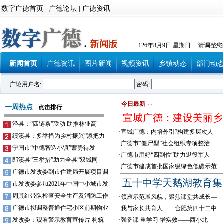
数字广德首页
|
广德论坛
|
广德资讯
126年8月9日 星期日 请调整
新闻首页
广德资讯
图片新闻
视频资讯
乡镇动态
部门动
广论用户名:
密码:
今日最新
一周热点
-
点击排行
宣城广德：建设美丽乡
泾县：“四链条”联动 助推林业高
·
宣城广德：内培外引?构建多层次人
绩溪县：多举措为乡村振兴“添把力
·
广德市“僵尸型”社会组织专项整治
宁国市“中德智造小镇”蓄势待发
·
广德市用好“四到位”助力退役军人
郎溪县“三举措”助力全县“双城同
·
广德市建成首批国家级绿色低碳示范
广德市发改委到市住建局开展项目调
五十中学天鹅湖教育集
市发改委参加2021年中国中小城市发
周其红带队检查安全生产及消防工作
·
领雁示范展风貌，聚焦课堂共成长—
广德市拟调整普通住宅小区前期物业
·
我与家长共育人——合肥第四十二中
发改委：观看警示教育宣传片 构筑
·
强备课 重学习 增实效——西小北