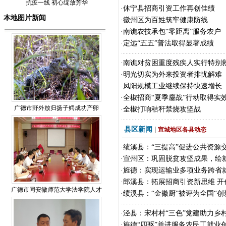
抗疫一线 初心绽放芳华
·
休宁县招商引资工作再创佳绩
本地图片新闻
·
徽州区为百姓筑牢健康防线
·
南谯农技承包“零距离”服务农户
·
定远“五五”普法取得显著成绩
·
南谯对贫困重度残疾人实行特别
·
明光切实为外来投资者排忧解难
·
凤阳规模工业继续保持快速增长
·
全椒招商“夏季鏖战”行动取得实
广德市野外放归扬子鳄成功产卵
·
全椒打响秸秆禁烧攻坚战
县区新闻
|
宣城地区各县动态
·
绩溪县：“三提高”促进公共资源
·
宣州区：巩固脱贫攻坚成果，绘
·
旌德：实现运输业多项业务跨省
·
郎溪县：拓展招商引资新思维 开
广德市同安徽师范大学法学院人才
·
绩溪县：“金徽厨”被评为全国“创
·
泾县：宋村村“三色”党建助力乡
·
旌德“四驱”并进服务农民工就业