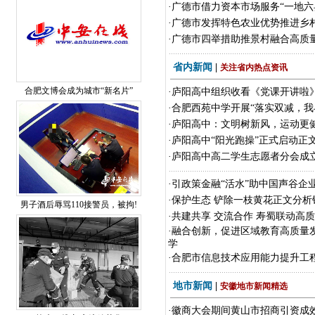
·
广德市借力资本市场服务“一地六
·
广德市发挥特色农业优势推进乡
·
广德市四举措助推景村融合高质
省内新闻
|
关注省内热点资讯
合肥文博会成为城市“新名片”
·
庐阳高中组织收看《党课开讲啦
·
合肥西苑中学开展“落实双减，我
·
庐阳高中：文明树新风，运动更
·
庐阳高中“阳光跑操”正式启动正
·
庐阳高中高二学生志愿者分会成
·
引政策金融“活水”助中国声谷企
·
保护生态 铲除一枝黄花正文分析
男子酒后辱骂110接警员，被拘!
·
共建共享 交流合作 寿蜀联动高
·
融合创新，促进区域教育高质量
学
·
合肥市信息技术应用能力提升工程
地市新闻
|
安徽地市新闻精选
·
徽商大会期间黄山市招商引资成