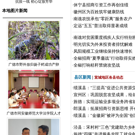
抗疫一线 初心绽放芳华
·
休宁县招商引资工作再创佳绩
本地图片新闻
·
徽州区为百姓筑牢健康防线
·
南谯农技承包“零距离”服务农户
·
定远“五五”普法取得显著成绩
·
南谯对贫困重度残疾人实行特别
·
明光切实为外来投资者排忧解难
·
凤阳规模工业继续保持快速增长
·
全椒招商“夏季鏖战”行动取得实
广德市野外放归扬子鳄成功产卵
·
全椒打响秸秆禁烧攻坚战
县区新闻
|
宣城地区各县动态
·
绩溪县：“三提高”促进公共资源
·
宣州区：巩固脱贫攻坚成果，绘
·
旌德：实现运输业多项业务跨省
·
郎溪县：拓展招商引资新思维 开
广德市同安徽师范大学法学院人才
·
绩溪县：“金徽厨”被评为全国“创
·
泾县：宋村村“三色”党建助力乡
·
旌德“四驱”并进服务农民工就业