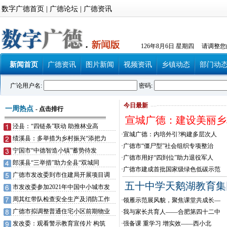
数字广德首页
|
广德论坛
|
广德资讯
126年8月6日 星期四 请调整
新闻首页
广德资讯
图片新闻
视频资讯
乡镇动态
部门动
广论用户名:
密码:
今日最新
一周热点
-
点击排行
宣城广德：建设美丽乡
泾县：“四链条”联动 助推林业高
·
宣城广德：内培外引?构建多层次人
绩溪县：多举措为乡村振兴“添把力
·
广德市“僵尸型”社会组织专项整治
宁国市“中德智造小镇”蓄势待发
·
广德市用好“四到位”助力退役军人
郎溪县“三举措”助力全县“双城同
·
广德市建成首批国家级绿色低碳示范
广德市发改委到市住建局开展项目调
五十中学天鹅湖教育集
市发改委参加2021年中国中小城市发
周其红带队检查安全生产及消防工作
·
领雁示范展风貌，聚焦课堂共成长—
广德市拟调整普通住宅小区前期物业
·
我与家长共育人——合肥第四十二中
发改委：观看警示教育宣传片 构筑
·
强备课 重学习 增实效——西小北