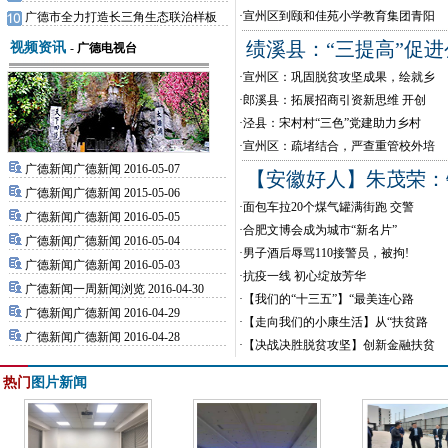
·
宣州区到颐和佳苑小学教育集团青阳
广德市全力打造长三角生态联治样板
绩溪县：“三提高”促
视频资讯
-
广德电视台
·
宣州区：巩固脱贫攻坚成果，绘就乡
·
郎溪县：拓展招商引资新思维 开创
·
泾县：宋村村“三色”党建助力乡村
·
宣州区：疏堵结合，严查重管校外培
广德新闻广德新闻 2016-05-07
【安徽好人】朱茂荣：
广德新闻广德新闻 2015-05-06
·
面包车拉20个煤气罐满街跑 交警
广德新闻广德新闻 2016-05-05
·
合肥文博会成为城市“新名片”
广德新闻广德新闻 2016-05-04
·
男子酒后辱骂110接警员，被拘!
广德新闻广德新闻 2016-05-03
·
抗疫一线 初心绽放芳华
广德新闻一周新闻浏览 2016-04-30
·
【我们的“十三五”】“最美连心路
广德新闻广德新闻 2016-04-29
·
【走向我们的小康生活】从“扶贫路
广德新闻广德新闻 2016-04-28
·
【决战决胜脱贫攻坚】创新金融扶贫
热门
图片新闻