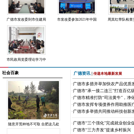
广德市发改委到市住建局
市发改委参加2021年中国
周其红带队检查
市民政局党委理论学习中
社会百象
广德资讯
|
传递本地最新发展
·
广德市多措并举加快农产品优质
·
广德市“承一接二连三”打造百亿级
·
广德市精准打防“司法黄牛”，净
·
广德市发挥专项债券作用助推医
·
广德市多举措共同推动科技创新
·
广德市“三个强化”完成就业创业
随意开荒种地不可取 合肥这几处
·
广德市“三力齐发”提速乡村振兴