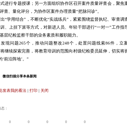
方式进行专题授课；另一方面组织协作区召开案件质量评查会，聚焦
评查、量化评分，为协作区案件办理质量“把脉问诊”。
出“学用结合”，不断优化“实战练兵”，紧紧围绕监督执纪、审查调
训、上挂下派等方式，对新进人员、年轻干部进行“一对一”工作指
基层纪检监察干部的业务素质和履职能力。
发现问题265个，推动问题整改248个，处置问题线索86件，立案
们将继续探索完善，将教育培训的范围向村级纪检委员延伸，切实将
‘前沿阵地’。”
微信扫描分享本条新闻
论发表我的看法
|
打印
|
关闭
表态：
0
0
0
0
0