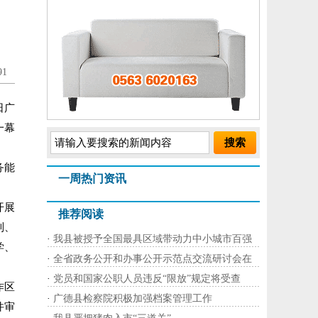
1
日广
一幕
务能
一周热门资讯
开展
推荐阅读
制、
·
我县被授予全国最具区域带动力中小城市百强
学、
·
全省政务公开和办事公开示范点交流研讨会在
·
党员和国家公职人员违反“限放”规定将受查
作区
·
广德县检察院积极加强档案管理工作
件审