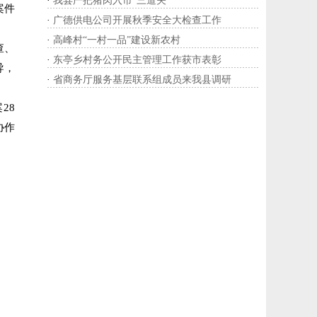
·
我县严把猪肉入市“三道关”
案件
·
广德供电公司开展秋季安全大检查工作
·
高峰村“一村一品”建设新农村
查、
·
东亭乡村务公开民主管理工作获市表彰
导，
·
省商务厅服务基层联系组成员来我县调研
28
协作