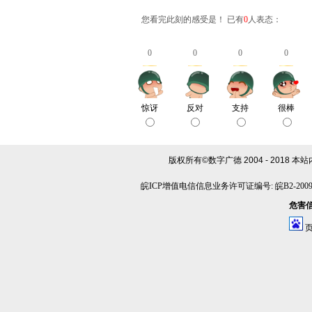
您看完此刻的感受是！ 已有
0
人表态：
0
0
0
0
惊讶
反对
支持
很棒
版权所有©数字广德 2004 - 2018
本站
皖ICP增值电信信息业务许可证编号: 皖B2-20090
危害信息
页