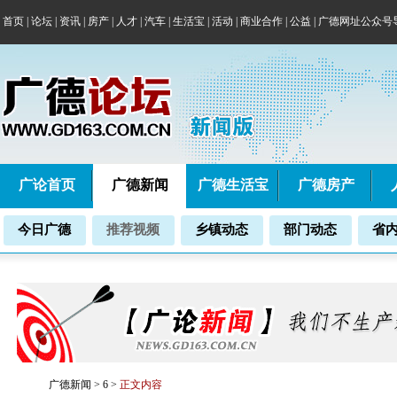
首页
|
论坛
|
资讯
|
房产
|
人才
|
汽车
|
生活宝
|
活动
|
商业合作
|
公益
|
广德网址公众号
广论首页
广德新闻
广德生活宝
广德房产
今日广德
推荐视频
乡镇动态
部门动态
省
广德新闻
>
6
>
正文内容