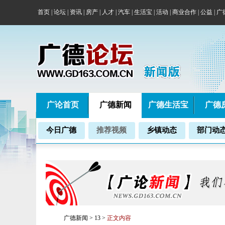
首页
|
论坛
|
资讯
|
房产
|
人才
|
汽车
|
生活宝
|
活动
|
商业合作
|
公益
|
广
广论首页
广德新闻
广德生活宝
广德
今日广德
推荐视频
乡镇动态
部门动
广德新闻
>
13
>
正文内容