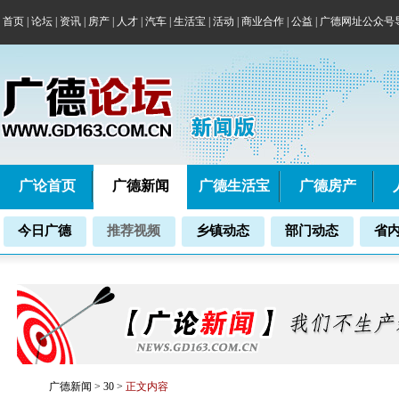
首页
|
论坛
|
资讯
|
房产
|
人才
|
汽车
|
生活宝
|
活动
|
商业合作
|
公益
|
广德网址公众号
广论首页
广德新闻
广德生活宝
广德房产
今日广德
推荐视频
乡镇动态
部门动态
省
广德新闻
>
30
>
正文内容