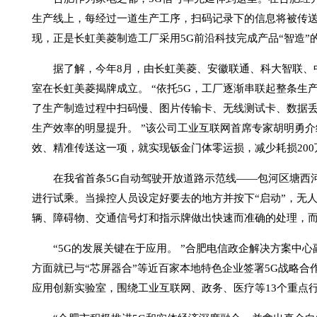
生产线上，每经过一道生产工序，扫码记录下的信息将被传
现，正是长虹美菱制造工厂采用5G前沿科技完成产品“智造”
据了解，今年8月，由长虹美菱、安徽联通、科大智联、中
室在长虹美菱揭牌成立。 “依托5G，工厂逐渐串联起整条
了生产制造过程中扫码慢、图片传输卡、无线测试卡、数据丢
生产效率的明显提升。 ”该公司工业互联网首席专家胡明勇
效、精准传送这一项，就实现钣金门体零运损，减少耗损200
在我省首条5G自动驾驶开放道路示范线——包河区塘西河4
进行试乘。当操控人员设定好要去的地方并按下“启动”，无
辆、障碍物、交通信号灯和指示牌做出快速而准确的处理，而
“5G的发展关键在于应用。 ”合肥电信政企解决方案中心
方面就已与“芯屏器合”等近百家本地特色企业签署5G战略合
应用创新实验室，围绕工业互联网、政务、医疗等13个重点