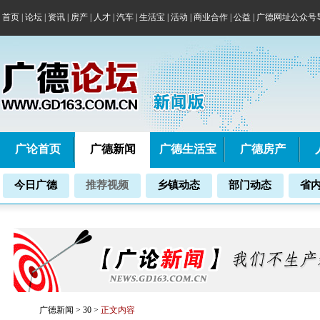
首页
|
论坛
|
资讯
|
房产
|
人才
|
汽车
|
生活宝
|
活动
|
商业合作
|
公益
|
广德网址公众号
广论首页
广德新闻
广德生活宝
广德房产
今日广德
推荐视频
乡镇动态
部门动态
省
广德新闻
>
30
>
正文内容