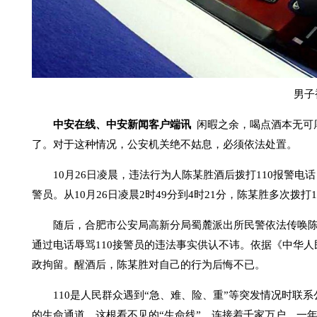
男子
中安在线、中安新闻客户端讯
闲暇之余，喝点酒本无可厚
了。对于这种情况，公安机关绝不姑息，必须依法处置。
10月26日凌晨，违法行为人陈某胜酒后拨打110报警电
警员。从10月26日凌晨2时49分到4时21分，陈某胜多次拨打
随后，合肥市公安局高新分局蜀麓派出所民警依法传唤陈某胜
通过电话辱骂110接警员的违法事实供认不讳。依据《中华
政拘留。醒酒后，陈某胜对自己的行为后悔不已。
110是人民群众遇到“急、难、险、重”等突发情况时联系
的生命通道。这根看不见的“生命线”，连接着千家万户。一年