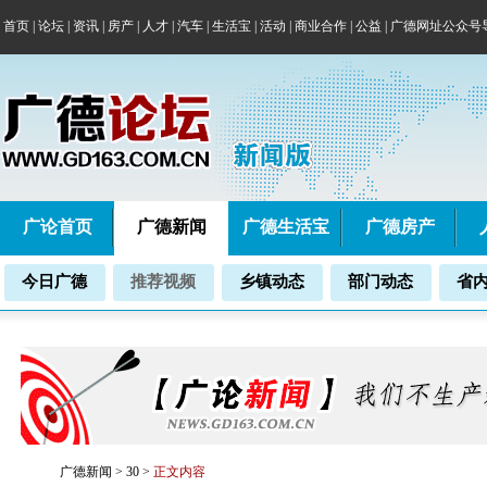
首页
|
论坛
|
资讯
|
房产
|
人才
|
汽车
|
生活宝
|
活动
|
商业合作
|
公益
|
广德网址公众号
广论首页
广德新闻
广德生活宝
广德房产
今日广德
推荐视频
乡镇动态
部门动态
省
广德新闻
>
30
>
正文内容