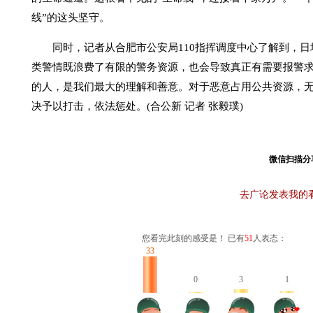
线”的这头坚守。
同时，记者从合肥市公安局110指挥调度中心了解到，日均8
类警情既浪费了有限的警务资源，也会导致真正有需要报警求助
的人，是我们最大的理解和善意。对于恶意占用公共资源，无故
决予以打击，依法惩处。(合公新 记者 张毅璞)
微信扫描分
去广论发表我的
您看完此刻的感受是！ 已有
51
人表态：
33
0
3
1