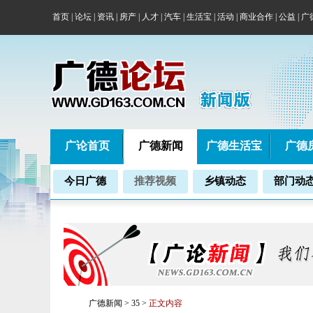
首页
|
论坛
|
资讯
|
房产
|
人才
|
汽车
|
生活宝
|
活动
|
商业合作
|
公益
|
广
广论首页
广德新闻
广德生活宝
广德
今日广德
推荐视频
乡镇动态
部门动
广德新闻
>
35
>
正文内容