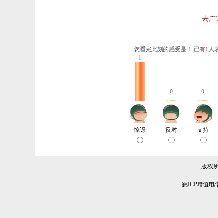
去广
您看完此刻的感受是！ 已有
1
人
1
0
0
惊讶
反对
支持
版权所有
皖ICP增值电信