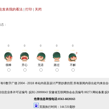
论发表我的看法
|
打印
|
关闭
表态：
0
0
0
0
0
很棒
开心
无语
路过
不解
©数字广德 2004 - 2018
本站内容及设计严禁抄袭仿照 所有新闻内容出处均来自合
信息业务许可证编号: 皖B2-20090043 安徽省互联网协会会员编号:00273 网站备案:皖ICP
危害信息举报电话:0563-6020163
页面执行时间：144.531毫秒