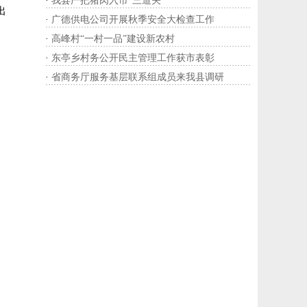
·
我县严把猪肉入市“三道关”
出
·
广德供电公司开展秋季安全大检查工作
·
高峰村“一村一品”建设新农村
·
东亭乡村务公开民主管理工作获市表彰
·
省商务厅服务基层联系组成员来我县调研