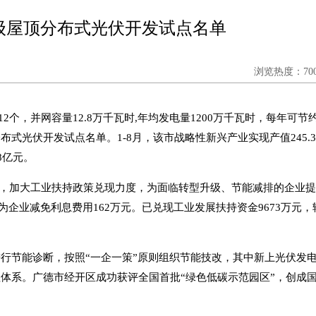
级屋顶分布式光伏开发试点名单
浏览热度：700
个，并网容量12.8万千瓦时,年均发电量1200万千瓦时，每年可节
布式光伏开发试点名单。1-8月，该市战略性新兴产业实现产值245.
8亿元。
，加大工业扶持政策兑现力度，为面临转型升级、节能减排的企业
为企业减免利息费用162万元。已兑现工业发展扶持资金9673万元，
业进行节能诊断，按照“一企一策”原则组织节能技改，其中新上光伏发
理体系。广德市经开区成功获评全国首批“绿色低碳示范园区”，创成