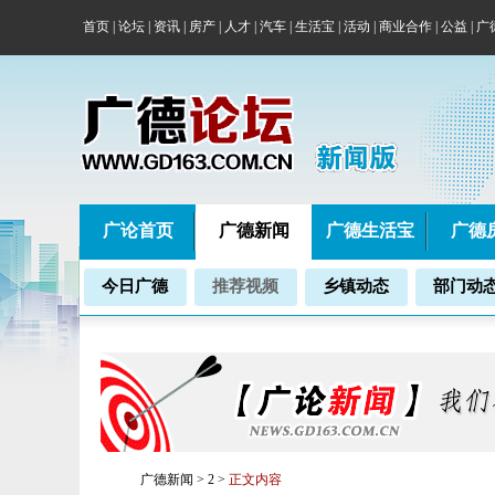
首页
|
论坛
|
资讯
|
房产
|
人才
|
汽车
|
生活宝
|
活动
|
商业合作
|
公益
|
广
广论首页
广德新闻
广德生活宝
广德
今日广德
推荐视频
乡镇动态
部门动
广德新闻
>
2
>
正文内容