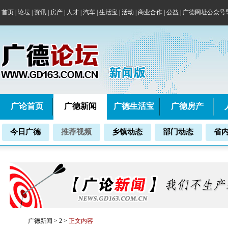
首页
|
论坛
|
资讯
|
房产
|
人才
|
汽车
|
生活宝
|
活动
|
商业合作
|
公益
|
广德网址公众号
广论首页
广德新闻
广德生活宝
广德房产
今日广德
推荐视频
乡镇动态
部门动态
省
广德新闻
>
2
>
正文内容