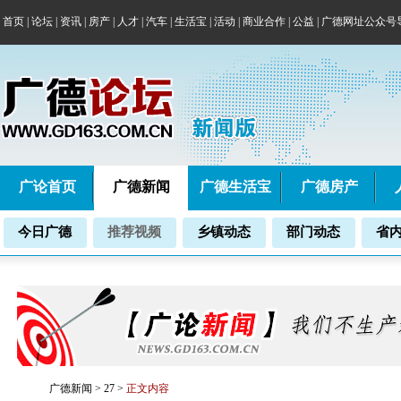
首页
|
论坛
|
资讯
|
房产
|
人才
|
汽车
|
生活宝
|
活动
|
商业合作
|
公益
|
广德网址公众号
广论首页
广德新闻
广德生活宝
广德房产
今日广德
推荐视频
乡镇动态
部门动态
省
广德新闻
>
27
>
正文内容