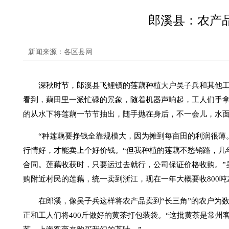
郎溪县：农产品
新闻来源：各区县网
深秋时节，郎溪县飞鲤镇的莲藕种植大户吴子兵和其他
看到，藕田里一派忙碌的景象，随着机器声响起，工人们手
的从水下将莲藕一节节抽出，随手抛在身后，不一会儿，水
“种莲藕要挣钱全靠规模大，因为摊到每亩田的利润很薄
行情好，才能卖上个好价钱。“但我种植的莲藕不愁销路，几
合同。莲藕收获时，只要运过去就行，公司保证价格收购。”
购附近村民的莲藕，统一卖到浙江，现在一年大概要收800
在郎溪，像吴子兵这样将农产品卖到“长三角”的农户为
正和工人们将400斤做好的黄茶打包装袋。“这批黄茶是常州