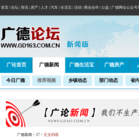
首页
|
论坛
|
资讯
|
房产
|
人才
|
汽车
|
生活宝
|
活动
|
商业合作
|
公益
|
广德网址公众号
广论首页
广德新闻
广德生活宝
广德房产
今日广德
推荐视频
乡镇动态
部门动态
省
广德新闻
>
27
>
正文内容