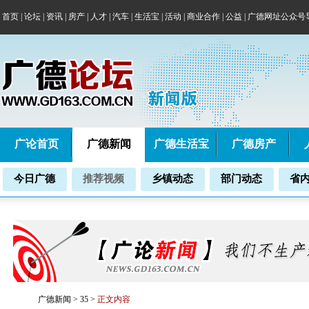
首页
|
论坛
|
资讯
|
房产
|
人才
|
汽车
|
生活宝
|
活动
|
商业合作
|
公益
|
广德网址公众号
广论首页
广德新闻
广德生活宝
广德房产
今日广德
推荐视频
乡镇动态
部门动态
省
广德新闻
>
35
>
正文内容