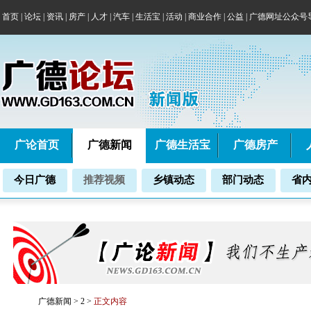
首页
|
论坛
|
资讯
|
房产
|
人才
|
汽车
|
生活宝
|
活动
|
商业合作
|
公益
|
广德网址公众号
广论首页
广德新闻
广德生活宝
广德房产
今日广德
推荐视频
乡镇动态
部门动态
省
广德新闻
>
2
>
正文内容